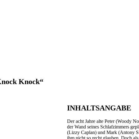
 Knock Knock“
INHALTSANGABE
Der acht Jahre alte Peter (Woody N
der Wand seines Schlafzimmers gepla
(Lizzy Caplan) und Mark (Antony Sta
ihm nicht so recht glauben. Doch als