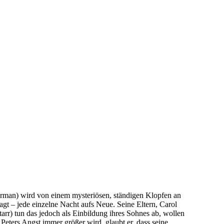
orman) wird von einem mysteriösen, ständigen Klopfen an
gt – jede einzelne Nacht aufs Neue. Seine Eltern, Carol
rr) tun das jedoch als Einbildung ihres Sohnes ab, wollen
 Peters Angst immer größer wird, glaubt er, dass seine