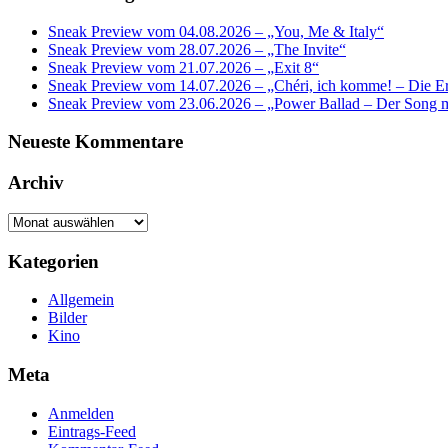
Sneak Preview vom 04.08.2026 – „You, Me & Italy“
Sneak Preview vom 28.07.2026 – „The Invite“
Sneak Preview vom 21.07.2026 – „Exit 8“
Sneak Preview vom 14.07.2026 – „Chéri, ich komme! – Die Er
Sneak Preview vom 23.06.2026 – „Power Ballad – Der Song 
Neueste Kommentare
Archiv
Archiv
Kategorien
Allgemein
Bilder
Kino
Meta
Anmelden
Eintrags-Feed