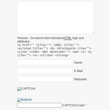
Hinweis - Du kannst dies benutzen
HTML
tags and
attributes:
<a href="" title=""> <abbr title="">
<acronym title=""> <b> <blockquote cite="">
<cite> <code> <del datetime=""> <em> <i> <q
cite=""> <s> <strike> <strong>
Name
E-Mail
Webseite
CAPTCHA Code
*