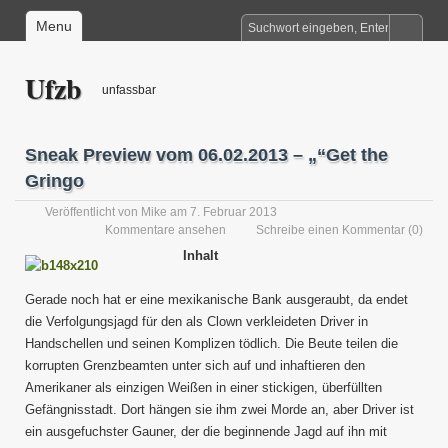
Menu
Ufzb
unfassbar
Sneak Preview vom 06.02.2013 – „“Get the
Gringo
Veröffentlicht von
Mike
am 7. Februar 2013
Kommentare ansehen
Schreibe einen Kommentar
(0)
Inhalt
Gerade noch hat er eine mexikanische Bank ausgeraubt, da endet
die Verfolgungsjagd für den als Clown verkleideten Driver in
Handschellen und seinen Komplizen tödlich. Die Beute teilen die
korrupten Grenzbeamten unter sich auf und inhaftieren den
Amerikaner als einzigen Weißen in einer stickigen, überfüllten
Gefängnisstadt. Dort hängen sie ihm zwei Morde an, aber Driver ist
ein ausgefuchster Gauner, der die beginnende Jagd auf ihn mit