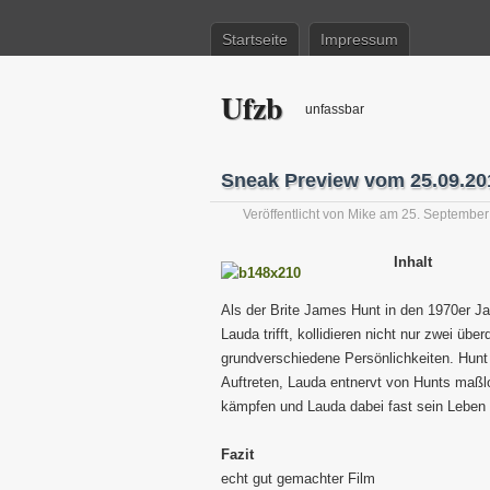
Startseite
Impressum
Ufzb
unfassbar
Sneak Preview vom 25.09.201
Veröffentlicht von
Mike
am 25. September
Inhalt
Als der Brite James Hunt in den 1970er Ja
Lauda trifft, kollidieren nicht nur zwei übe
grundverschiedene Persönlichkeiten. Hunt 
Auftreten, Lauda entnervt von Hunts maß
kämpfen und Lauda dabei fast sein Leben ve
Fazit
echt gut gemachter Film