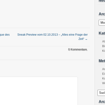
Ne
Arc
Archi
Kat
que des
Sneak Preview vom 02.10.2013 – „Alles eine Frage der
Zeit“
→
A
Bi
0 Kommentare.
K
Met
A
Ei
K
W
Arc