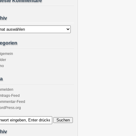
ueste Kommentare
hiv
v
egorien
llgemein
lder
ino
a
nmelden
ntrags-Feed
ommentar-Feed
ordPress.org
hiv