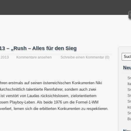
3 – „Rush – Alles für den Sieg
 2013
Kommentare ansehen
Schreibe einen Kommentar
(0)
Neu
Sn
hren erstmals auf seinen österreichischen Konkurrenten Niki
It
rdurchschnittlich talentierte Rennfahrer, sondern auch zwei
Sn
ist verstört von Laudas rücksichtslosem, zielorientiertem
Sn
Sn
losem Playboy-Leben. Als beide 1976 um die Formel-1-WM
ko
rliert, lernen sich die erbitterten Konkurrenten zu respektieren.
S
Ba