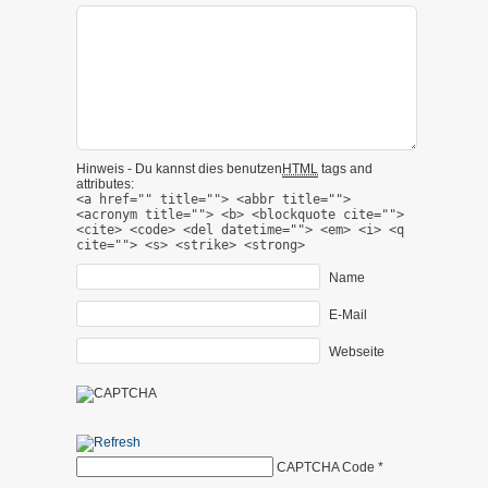
Hinweis - Du kannst dies benutzen
HTML
tags and
attributes:
<a href="" title=""> <abbr title="">
<acronym title=""> <b> <blockquote cite="">
<cite> <code> <del datetime=""> <em> <i> <q
cite=""> <s> <strike> <strong>
Name
E-Mail
Webseite
CAPTCHA Code
*