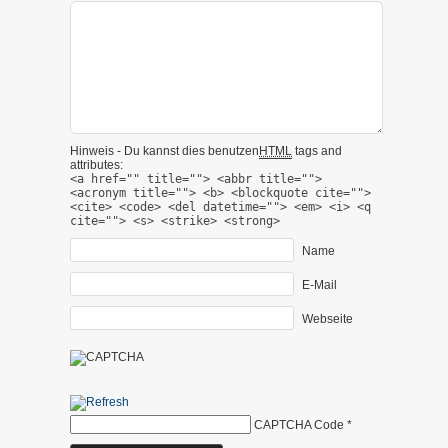
Hinweis - Du kannst dies benutzen
HTML
tags and
attributes:
<a href="" title=""> <abbr title="">
<acronym title=""> <b> <blockquote cite="">
<cite> <code> <del datetime=""> <em> <i> <q
cite=""> <s> <strike> <strong>
Name
E-Mail
Webseite
CAPTCHA Code
*