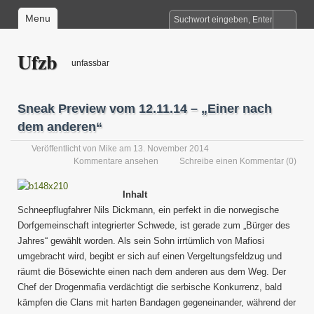
Menu
Ufzb
unfassbar
Sneak Preview vom 12.11.14 – „Einer nach
dem anderen“
Veröffentlicht von
Mike
am 13. November 2014
Kommentare ansehen
Schreibe einen Kommentar
(0)
Inhalt
Schneepflugfahrer Nils Dickmann, ein perfekt in die norwegische
Dorfgemeinschaft integrierter Schwede, ist gerade zum „Bürger des
Jahres“ gewählt worden. Als sein Sohn irrtümlich von Mafiosi
umgebracht wird, begibt er sich auf einen Vergeltungsfeldzug und
räumt die Bösewichte einen nach dem anderen aus dem Weg. Der
Chef der Drogenmafia verdächtigt die serbische Konkurrenz, bald
kämpfen die Clans mit harten Bandagen gegeneinander, während der