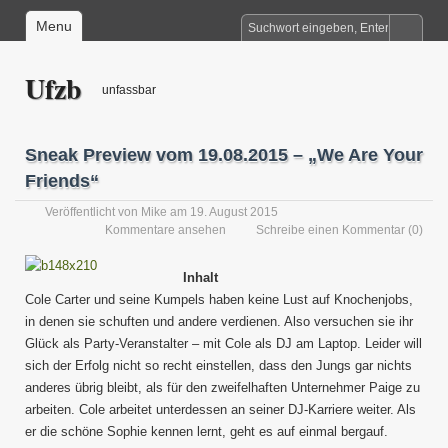
Menu
Ufzb
unfassbar
Sneak Preview vom 19.08.2015 – „We Are Your
Friends“
Veröffentlicht von
Mike
am 19. August 2015
Kommentare ansehen
Schreibe einen Kommentar
(0)
Inhalt
Cole Carter und seine Kumpels haben keine Lust auf Knochenjobs,
in denen sie schuften und andere verdienen. Also versuchen sie ihr
Glück als Party-Veranstalter – mit Cole als DJ am Laptop. Leider will
sich der Erfolg nicht so recht einstellen, dass den Jungs gar nichts
anderes übrig bleibt, als für den zweifelhaften Unternehmer Paige zu
arbeiten. Cole arbeitet unterdessen an seiner DJ-Karriere weiter. Als
er die schöne Sophie kennen lernt, geht es auf einmal bergauf.