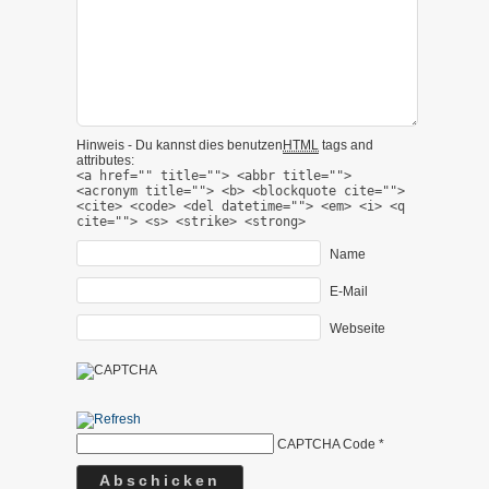
Hinweis - Du kannst dies benutzen
HTML
tags and
attributes:
<a href="" title=""> <abbr title="">
<acronym title=""> <b> <blockquote cite="">
<cite> <code> <del datetime=""> <em> <i> <q
cite=""> <s> <strike> <strong>
Name
E-Mail
Webseite
CAPTCHA Code
*