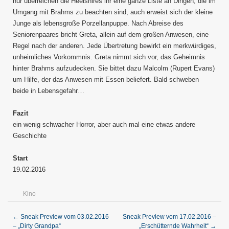
nur überreichen die Heelshires ihr eine ganze Liste an Dingen, die im
Umgang mit Brahms zu beachten sind, auch erweist sich der kleine
Junge als lebensgroße Porzellanpuppe. Nach Abreise des
Seniorenpaares bricht Greta, allein auf dem großen Anwesen, eine
Regel nach der anderen. Jede Übertretung bewirkt ein merkwürdiges,
unheimliches Vorkommnis. Greta nimmt sich vor, das Geheimnis
hinter Brahms aufzudecken. Sie bittet dazu Malcolm (Rupert Evans)
um Hilfe, der das Anwesen mit Essen beliefert. Bald schweben
beide in Lebensgefahr…
Fazit
ein wenig schwacher Horror, aber auch mal eine etwas andere
Geschichte
Start
19.02.2016
Kino
←
Sneak Preview vom 03.02.2016
Sneak Preview vom 17.02.2016 –
– „Dirty Grandpa“
„Erschütternde Wahrheit“
→