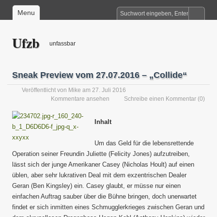
Menu
Ufzb
unfassbar
Sneak Preview vom 27.07.2016 – „Collide“
Veröffentlicht von
Mike
am 27. Juli 2016
Kommentare ansehen
Schreibe einen Kommentar
(0)
Inhalt
Um das Geld für die lebensrettende
Operation seiner Freundin Juliette (Felicity Jones) aufzutreiben,
lässt sich der junge Amerikaner Casey (Nicholas Hoult) auf einen
üblen, aber sehr lukrativen Deal mit dem exzentrischen Dealer
Geran (Ben Kingsley) ein. Casey glaubt, er müsse nur einen
einfachen Auftrag sauber über die Bühne bringen, doch unerwartet
findet er sich inmitten eines Schmugglerkrieges zwischen Geran und