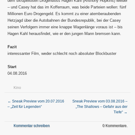
dem skrupellosen Drogenboss Hagen Kahl (Anthony Hopkins) wieder
– und Casey hat das im Kofferraum, was beide Parteien wollen: fünf
Millionen Euro Drogengeld. Es kommt zu einer atemberaubenden
Hetzjagd über die Autobahnen der Bundesrepublik, bei der Casey
seinen Verfolgern immer eine knappe Wagenlänge voraus ist – bis
Hagen Kahl herausfindet, wie er den jungen Mann bremsen kann.
Fazit
interessanter Film, weder schlecht noch absoluter Blockbuster
Start
04.08.2016
Kino
←
Sneak Preview vom 20.07.2016
Sneak Preview vom 03.08.2016 –
– „Zeit für Legenden“
„The Shallows – Gefahr aus der
Tiefe“
→
Kommentar schreiben
0 Kommentare.