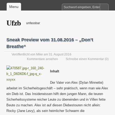
Menu
Ufzb
unfassbar
Sneak Preview vom 31.08.2016 – „Don’t
Breathe“
Veröffentlicht von
Mike
am 31. August 2016
Kommentare ansehen
Schreibe einen Kommentar
(0)
Inhalt
Der Vater von Alex (Dylan Minnette)
arbeitet im Sicherheitsgeschäft – sehr praktisch, wenn man wie Alex
ein Dieb ist. Das Insiderwissen hilft dem jungen Mann, die teuren
Sicherheitssysteme reicher Leute zu überwinden und in Villen fette
Beute zu machen. Alex ist auf diesen Diebestouren nicht allein:
Rocky (Jane Levy), als sein heimlicher Schwarm die