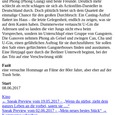
und Phong (Phong Giang) sind beste Freunde. Deutlich mehr
schlecht als recht schlagen sie sich als Actionfilm-Darsteller in
Deutschland durch. Doch plötzlich bietet sich dem Quartett die
einmalige Chance für den großen Durchbruch: Ein Casting-Aufruf
flattert ins Haus – die letzte Gelegenheit, endlich zu zeigen, was sie
auf dem Kasten haben. Dummerweise vertauscht U-Gin die
Adressen und so landen die vier Jungs nicht etwa beim
Vorsprechen, sondern im Unterschlupf einer Gruppe von Gangstern.
Die Ganoven nehmen Phong als Geisel und zwingen Can, Cha und
U-Gin, einen gefährlichen Auftrag für sie durchzuführen: Sie sollen
den Safe eines gefürchteten Gangsterbosses finden und ausräumen.
Eine Hetzjagd quer durch die Berliner Unterwelt beginnt, bei der
das Trio auf eine Verschwörung stößt
Fazit
eine versuchte Hommage an Filme der 80er Jahre, aber eher auf der
Trash Seite.
Start
08.06.2017
Kino
←
Sneak Preview vom 19.05.2017 – „Wenn du stirbst, zieht dein
ganzes Leben an dir vorbei, sagen sie …“
Sneak Preview vom 02.06.2017 – „Mein neues bestes Stück“
→