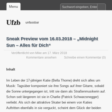
Menu
Ufzb
unfassbar
Sneak Preview vom 16.03.2018 – „Midnight
Sun – Alles für Dich“
Veröffentlicht von
Mike
am 17. März 2018
Kommentare ansehen
Schreibe einen Kommentar
(0)
Inhalt
Im Leben der 17-jährigen Katie (Bella Thorne) dreht sich alles um
Musik: Tagsüber komponiert sie ihre Songs auf ihrer Gitarre, sobald
die Sonne untergegangen ist, tritt sie dann als Straßenmusikerin auf.
Schon seit längerem ist sie in Charlie (Patrick Schwarzenegger)
verliebt. Als sich der attraktive Skater bei einem von Katies
Auftritten ebenfalls in sie verguckt, scheint dem Glück der beiden