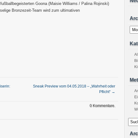
Ne
fußballbegeisterten Goona (Maisie Williams / Palina Rojinski)
selige Bronzezeit-Team wird zum ultimativen
Arc
Archi
Kat
A
Bi
K
Met
serin:
Sneak Preview vom 04.05.2018 – „Wahrheit oder
A
Pflicht“
→
Ei
K
0 Kommentare.
W
Arc