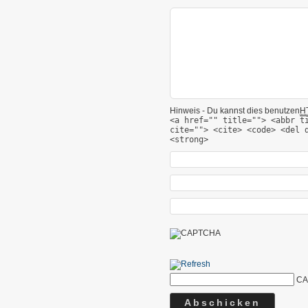
Hinweis - Du kannst dies benutzen
H
<a href="" title=""> <abbr t
cite=""> <cite> <code> <del 
<strong>
CA