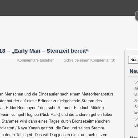
 – „Early Man – Steinzeit bereit“
Kommentare ansehen
Schreibe einen Kommentar
(0)
Neu
Sn
It
sten Menschen und die Dinosaurier nach einem Meteoritenabsturz
Sn
äter hat der auf diese Erfinder zurückgehende Stamm des
Sn
Sn
al: Eddie Redmayne / deutsche Stimme: Friedrich Mücke)
ko
hwein-Kumpel Hognob (Nick Park) und die anderen gehen lieber
S
es Stammes wird dann eines Tages durch Bronzezeitmenschen
Ba
ddleston / Kaya Yanar) gestört, die Dug und seinen Stamm
 deren Tal lagert. Das will Dug jedoch nicht auf sich sitzen