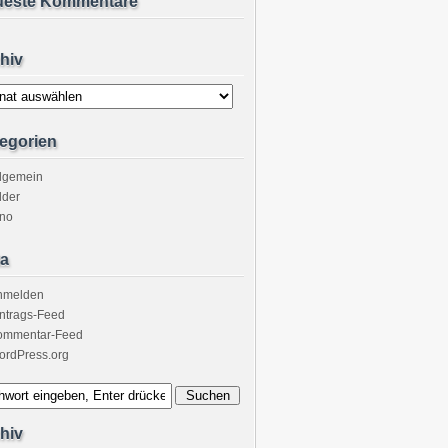
ueste Kommentare
hiv
v
egorien
llgemein
lder
ino
a
nmelden
ntrags-Feed
ommentar-Feed
ordPress.org
hiv