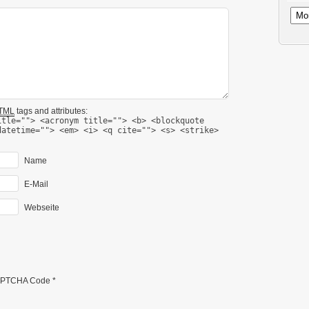
Archi
TML
tags and attributes:
itle=""> <acronym title=""> <b> <blockquote
datetime=""> <em> <i> <q cite=""> <s> <strike>
Name
E-Mail
Webseite
PTCHA Code
*