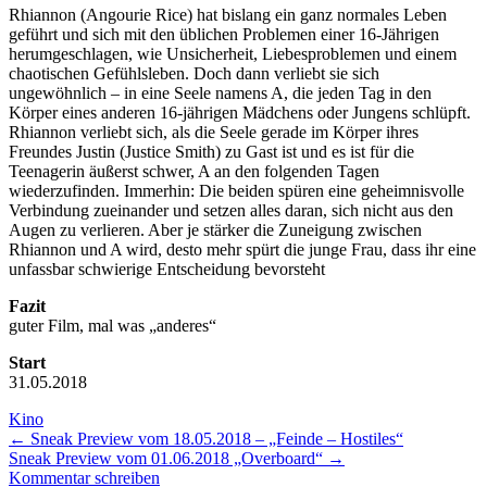
Rhiannon (Angourie Rice) hat bislang ein ganz normales Leben
geführt und sich mit den üblichen Problemen einer 16-Jährigen
herumgeschlagen, wie Unsicherheit, Liebesproblemen und einem
chaotischen Gefühlsleben. Doch dann verliebt sie sich
ungewöhnlich – in eine Seele namens A, die jeden Tag in den
Körper eines anderen 16-jährigen Mädchens oder Jungens schlüpft.
Rhiannon verliebt sich, als die Seele gerade im Körper ihres
Freundes Justin (Justice Smith) zu Gast ist und es ist für die
Teenagerin äußerst schwer, A an den folgenden Tagen
wiederzufinden. Immerhin: Die beiden spüren eine geheimnisvolle
Verbindung zueinander und setzen alles daran, sich nicht aus den
Augen zu verlieren. Aber je stärker die Zuneigung zwischen
Rhiannon und A wird, desto mehr spürt die junge Frau, dass ihr eine
unfassbar schwierige Entscheidung bevorsteht
Fazit
guter Film, mal was „anderes“
Start
31.05.2018
Kino
←
Sneak Preview vom 18.05.2018 – „Feinde – Hostiles“
Sneak Preview vom 01.06.2018 „Overboard“
→
Kommentar schreiben