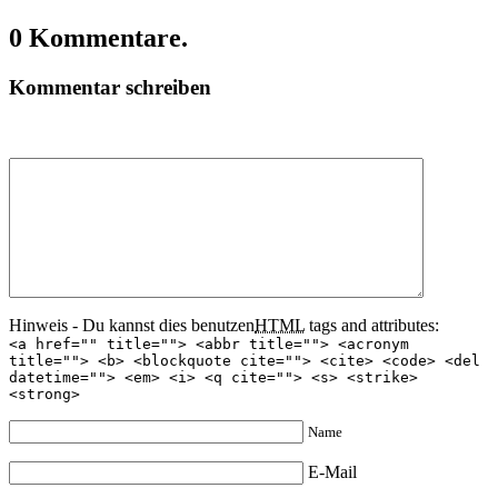
0 Kommentare.
Kommentar schreiben
Hinweis - Du kannst dies benutzen
HTML
tags and attributes:
<a href="" title=""> <abbr title=""> <acronym
title=""> <b> <blockquote cite=""> <cite> <code> <del
datetime=""> <em> <i> <q cite=""> <s> <strike>
<strong>
Name
E-Mail