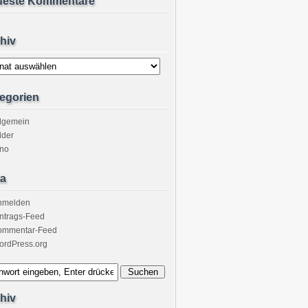
ueste Kommentare
hiv
v
egorien
llgemein
lder
ino
a
nmelden
ntrags-Feed
ommentar-Feed
ordPress.org
hiv