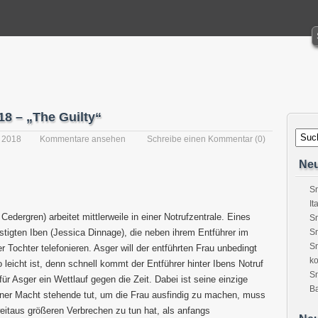
8 – „The Guilty“
 2018
Kommentare ansehen
Schreibe einen Kommentar
(0)
Neu
Sn
It
edergren) arbeitet mittlerweile in einer Notrufzentrale. Eines
Sn
stigten Iben (Jessica Dinnage), die neben ihrem Entführer im
Sn
Sn
er Tochter telefonieren. Asger will der entführten Frau unbedingt
ko
 leicht ist, denn schnell kommt der Entführer hinter Ibens Notruf
S
für Asger ein Wettlauf gegen die Zeit. Dabei ist seine einzige
Ba
einer Macht stehende tut, um die Frau ausfindig zu machen, muss
weitaus größeren Verbrechen zu tun hat, als anfangs