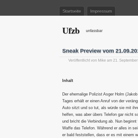
Startseite
Impressum
Ufzb
unfassbar
Sneak Preview vom 21.09.201
Veröffentlicht von
Mike
am 21. September
Inhalt
Der ehemalige Polizist Asger Holm (Jakob C
Tages erhält er einen Anruf von der veräng
Auto sitzt und so tut, als würde sie mit ihr
helfen, was aber übers Telefon gar nicht so
und bricht die Verbindung ab. Nun beginnt 
Waffe das Telefon. Während er alles in s
er bald feststellen, dass er es mit einem 