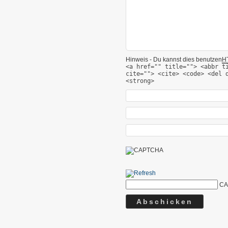
Hinweis - Du kannst dies benutzen
H
<a href="" title=""> <abbr t
cite=""> <cite> <code> <del 
<strong>
CA