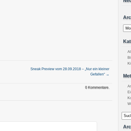
Ne
Arc
Archi
Kat
A
Bi
K
Sneak Preview vom 28.09.2018 – „Nur ein kleiner
Gefallen“
→
Met
A
0 Kommentare.
Ei
K
W
Arc