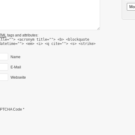
Archi
TML
tags and attributes:
itle=""> <acronym title=""> <b> <blockquote
datetime=""> <em> <i> <q cite=""> <s> <strike>
Name
E-Mail
Webseite
PTCHA Code
*