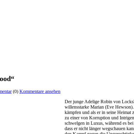
Hood“
mentar
(0)
Kommentare ansehen
Der junge Adelige Robin von Locksle
willensstarke Marian (Eve Hewson).
kämpfen und als er in seine Heimat z
zu einer von Korruption und Intrige
schwelgen in Luxus, während es bei
dass er nicht länger wegschauen kan
den Kampf gegen die Ungerechtigkei