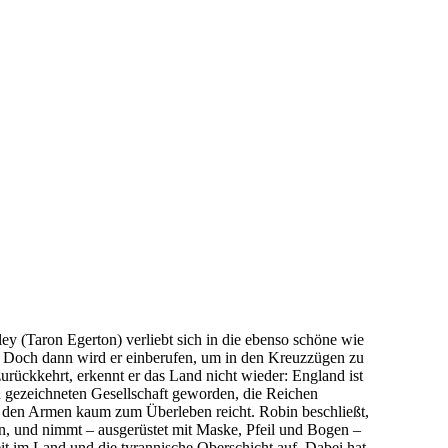
y (Taron Egerton) verliebt sich in die ebenso schöne wie
 Doch dann wird er einberufen, um in den Kreuzzügen zu
urückkehrt, erkennt er das Land nicht wieder: England ist
n gezeichneten Gesellschaft geworden, die Reichen
 den Armen kaum zum Überleben reicht. Robin beschließt,
n, und nimmt – ausgerüstet mit Maske, Pfeil und Bogen –
t im Land und die tyrannische Oberschicht auf. Dabei hat