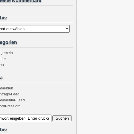
ueste Kommentare
hiv
v
egorien
llgemein
lder
ino
a
nmelden
ntrags-Feed
ommentar-Feed
ordPress.org
hiv