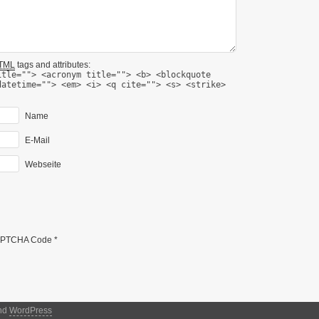
TML
tags and attributes:
itle=""> <acronym title=""> <b> <blockquote
datetime=""> <em> <i> <q cite=""> <s> <strike>
Name
E-Mail
Webseite
PTCHA Code
*
nd
WordPress