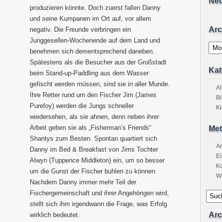
Ne
produzieren könnte. Doch zuerst fallen Danny
und seine Kumpanen im Ort auf, vor allem
Arc
negativ. Die Freunde verbringen ein
Junggesellen-Wochenende auf dem Land und
Archi
benehmen sich dementsprechend daneben.
Spätestens als die Besucher aus der Großstadt
Kat
beim Stand-up-Paddling aus dem Wasser
gefischt werden müssen, sind sie in aller Munde.
A
Ihre Retter rund um den Fischer Jim (James
Bi
Purefoy) werden die Jungs schneller
K
wiedersehen, als sie ahnen, denn neben ihrer
Arbeit geben sie als „Fisherman’s Friends“
Met
Shantys zum Besten. Spontan quartiert sich
A
Danny im Bed & Breakfast von Jims Tochter
Ei
Alwyn (Tuppence Middleton) ein, um so besser
K
um die Gunst der Fischer buhlen zu können.
W
Nachdem Danny immer mehr Teil der
Fischergemeinschaft und ihrer Angehörigen wird,
stellt sich ihm irgendwann die Frage, was Erfolg
Arc
wirklich bedeutet.