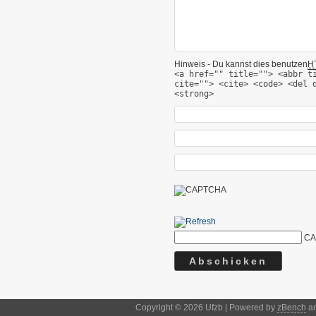
Hinweis - Du kannst dies benutzen
H
<a href="" title=""> <abbr t
cite=""> <cite> <code> <del 
<strong>
CA
Copyright © 2026 Ufzb | Powered by
zBench
a