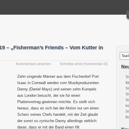
9 – „Fisherman’s Friends – Vom Kutter in
Kommentare ansehen
Schreibe einen Kommentar
(0)
Neu
Zehn singende Männer aus dem Fischerdorf Port
Sn
Isaac in Cornwall werden vom Musikproduzenten
It
Sn
Danny (Daniel Mays) und seinen zehn Kumpels
Sn
aus London besucht, der sie für einen
Sn
Plattenvertrag gewinnen möchte. Es stellt sich
ko
heraus, dass es sich bei der Aktion nur um einen
S
Scherz seines Chefs handelt, mit der Zeit glaubt
Ba
der sonst so zynische Danny allerdings wirklich
daran, dass er mit der Band einen Hit