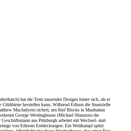
rbatch) hat die Tests tausender Designs hinter sich, als er
e Glühbirne herstellen kann. Während Edison die finanzielle
atthew Macfadyen) sichert, um fünf Blocks in Manhattan
n, erkennt George Westinghouse (Michael Shannon) die
Geschäftsmann aus Pittsburgh arbeitet mit Wechsel- statt
inige von Edisons Entdeckungen. Ein Wettkampf spitzt
cheidene, öffentlichkeitsscheue Westinghouse, der seiner Frau