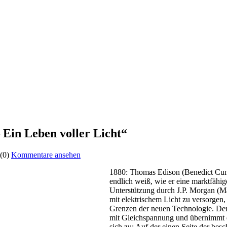
 Ein Leben voller Licht“
(0)
Kommentare ansehen
1880: Thomas Edison (Benedict Cumbe
endlich weiß, wie er eine marktfähig
Unterstützung durch J.P. Morgan (M
mit elektrischem Licht zu versorge
Grenzen der neuen Technologie. Der 
mit Gleichspannung und übernimmt e
sich zu: Auf der einen Seite der bes