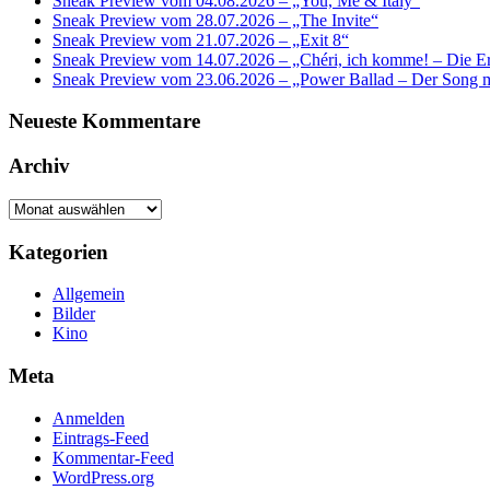
Sneak Preview vom 04.08.2026 – „You, Me & Italy“
Sneak Preview vom 28.07.2026 – „The Invite“
Sneak Preview vom 21.07.2026 – „Exit 8“
Sneak Preview vom 14.07.2026 – „Chéri, ich komme! – Die Er
Sneak Preview vom 23.06.2026 – „Power Ballad – Der Song 
Neueste Kommentare
Archiv
Archiv
Kategorien
Allgemein
Bilder
Kino
Meta
Anmelden
Eintrags-Feed
Kommentar-Feed
WordPress.org