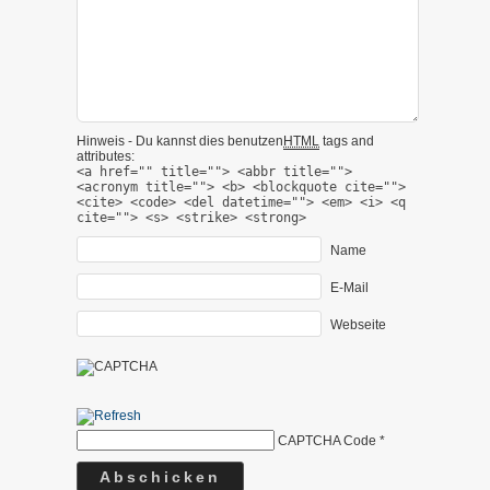
Hinweis - Du kannst dies benutzen
HTML
tags and
attributes:
<a href="" title=""> <abbr title="">
<acronym title=""> <b> <blockquote cite="">
<cite> <code> <del datetime=""> <em> <i> <q
cite=""> <s> <strike> <strong>
Name
E-Mail
Webseite
CAPTCHA Code
*