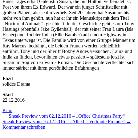
Eines Tages erhält Galeristin Susan, die mit Hutton verheiratet ist,
Post von ihrem Ex Edward. Der war ein junger Schriftsteller mit
großen Plänen, als sie ihn verließ. Seit 20 Jahren hat Susan nichts
mehr von ihm gehört, nun hat er ihr ein Manuskript mit dem Titel
„Nocturnal Animals“ geschickt. In der Geschichte geht es um Tony
Hastings (ebenfalls Jake Gyllenhall), der mit seiner Frau Laura (Isla
Fisher) und Tochter India (Ellie Bamber) auf einem Highway in
Texas unterwegs ist. Die Familie wird von einer Gruppe Männer um
Ray Marcus bedrängt, die beiden Frauen werden schließlich
entführt. Tony und der Sheriff Bobby Andes versuchen, Laura und
India zu finden, bevor ihnen etwas passiert – spätestens jetzt ist
Susan im Sog von Edwards Roman. Die Geschichte verflechtet sich
immer stärker mit ihren persönlichen Erfahrungen
Fazit
solides Drama
Start
22.12.2016
Kino
←
Sneak Preview vom 02.12.2016 – „Office Christmas Party“
Sneak Preview vom 16.12.2016 – „Allied – Vertraute Fremde“
→
Kommentar schreiben